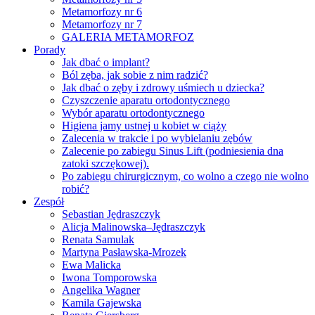
Metamorfozy nr 6
Metamorfozy nr 7
GALERIA METAMORFOZ
Porady
Jak dbać o implant?
Ból zęba, jak sobie z nim radzić?
Jak dbać o zęby i zdrowy uśmiech u dziecka?
Czyszczenie aparatu ortodontycznego
Wybór aparatu ortodontycznego
Higiena jamy ustnej u kobiet w ciąży
Zalecenia w trakcie i po wybielaniu zębów
Zalecenie po zabiegu Sinus Lift (podniesienia dna
zatoki szczękowej).
Po zabiegu chirurgicznym, co wolno a czego nie wolno
robić?
Zespół
Sebastian Jędraszczyk
Alicja Malinowska–Jędraszczyk
Renata Samulak
Martyna Pasławska-Mrozek
Ewa Malicka
Iwona Tomporowska
Angelika Wagner
Kamila Gajewska