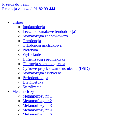
Przejdź do treści
Recepcja zadzwoń 91 82 99 444
Usługi
Implantologia
Leczenie kanałowe (endodoncja)
Stomatologia zachowawcza
Ortodoncja
Ortodoncja nakładkowa
Protetyka
Wybielanie
Higienizacja i profilaktyka
Chirurgia stomatologiczna
Cyfrowe projektowanie uśmiechu (DSD)
Stomatologia estetyczna
Periodontologia
Diagnostyka
Sterylizacja
Metamorfozy
Metamorfozy nr 1
Metamorfozy nr 2
Metamorfozy nr 3
Metamorfozy nr 4
Metamorfozy nr 5