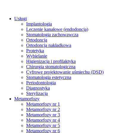
Usługi
Implantologia
Leczenie kanałowe (endodoncja)
Stomatologia zachowawcza
Ortodoncja
Ortodoncja nakładkowa
Protetyka
Wybielanie
Higienizacja i profilaktyka
Chirurgia stomatologiczna
Cyfrowe projektowanie uśmiechu (DSD)
Stomatologia estetyczna
Periodontologia
Diagnostyka
Sterylizacja
Metamorfozy
Metamorfozy nr 1
Metamorfozy nr 2
Metamorfozy nr 3
Metamorfozy nr 4
Metamorfozy nr 5
Metamorfozy nr 6