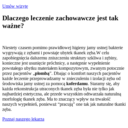
Umów wizytę
Dlaczego leczenie zachowawcze jest tak
ważne?
Niestety czasem pomimo prawidłowej higieny jamy ustnej bakterie
wygrywają z zębami i powstaje ubytek tkanek zęba.W celu
zapobiegnięcia dalszemu zniszczeniu struktury szkliwa i zębiny,
konieczne jest usunięcie próchnicy, a następnie wypełnienie
powstałego ubytku materiałem kompozytowym, zwanym potocznie
przez pacjentów „
plombą
”. Dbając o komfort naszych pacjentów
każde leczenie przeprowadzamy w znieczuleniu i izolacji zęba od
środowiska jamy ustnej za pomocą
koferdamu
. Staramy się, aby
każda rekonstrukcja utraconych tkanek zęba była nie tylko jak
najbardziej estetyczna, ale przede wszystkim odtwarzała naturalną
morfologię tkanek zęba. Ma to znaczący wpływ na trwałość
naszych wypełnień, ponieważ “pracują” one tak jak naturalne tkanki
zęba.
Poznaj naszego lekarza