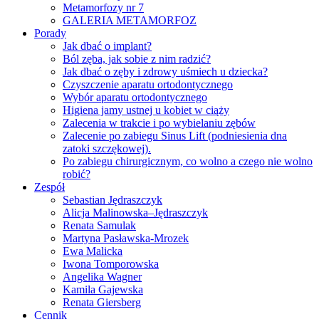
Metamorfozy nr 7
GALERIA METAMORFOZ
Porady
Jak dbać o implant?
Ból zęba, jak sobie z nim radzić?
Jak dbać o zęby i zdrowy uśmiech u dziecka?
Czyszczenie aparatu ortodontycznego
Wybór aparatu ortodontycznego
Higiena jamy ustnej u kobiet w ciąży
Zalecenia w trakcie i po wybielaniu zębów
Zalecenie po zabiegu Sinus Lift (podniesienia dna
zatoki szczękowej).
Po zabiegu chirurgicznym, co wolno a czego nie wolno
robić?
Zespół
Sebastian Jędraszczyk
Alicja Malinowska–Jędraszczyk
Renata Samulak
Martyna Pasławska-Mrozek
Ewa Malicka
Iwona Tomporowska
Angelika Wagner
Kamila Gajewska
Renata Giersberg
Cennik