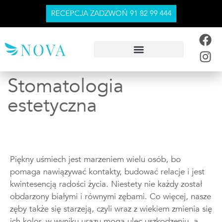
RECEPCJA ZADZWOŃ 91 82 99 444
Stomatologia
estetyczna
Piękny uśmiech jest marzeniem wielu osób, bo
pomaga nawiązywać kontakty, budować relacje i jest
kwintesencją radości życia. Niestety nie każdy został
obdarzony białymi i równymi zębami. Co więcej, nasze
zęby także się starzeją, czyli wraz z wiekiem zmienia się
ich kolor, w wyniku urazu mogą ulec uszkodzeniu, a