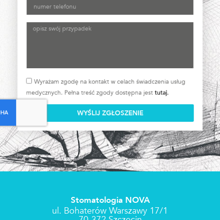
Wyrażam zgodę na kontakt w celach świadczenia usług
medycznych. Pełna treść zgody dostępna jest
tutaj
.
WYŚLIJ ZGŁOSZENIE
Stomatologia NOVA
ul. Bohaterów Warszawy 17/1
70-372 Szczecin