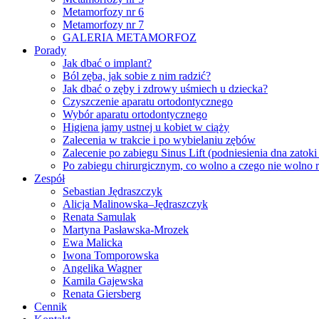
Metamorfozy nr 6
Metamorfozy nr 7
GALERIA METAMORFOZ
Porady
Jak dbać o implant?
Ból zęba, jak sobie z nim radzić?
Jak dbać o zęby i zdrowy uśmiech u dziecka?
Czyszczenie aparatu ortodontycznego
Wybór aparatu ortodontycznego
Higiena jamy ustnej u kobiet w ciąży
Zalecenia w trakcie i po wybielaniu zębów
Zalecenie po zabiegu Sinus Lift (podniesienia dna zatoki
Po zabiegu chirurgicznym, co wolno a czego nie wolno 
Zespół
Sebastian Jędraszczyk
Alicja Malinowska–Jędraszczyk
Renata Samulak
Martyna Pasławska-Mrozek
Ewa Malicka
Iwona Tomporowska
Angelika Wagner
Kamila Gajewska
Renata Giersberg
Cennik