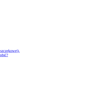
 szczękowej).
robić?