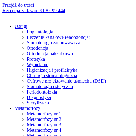
Przejdź do treści
Recepcja zadzwoń 91 82 99 444
Usługi
Implantologia
Leczenie kanałowe (endodoncja)
Stomatologia zachowawcza
Ortodoncja
Ortodoncja nakładkowa
Protetyka
Wybielanie
Higienizacja i profilaktyka
Chirurgia stomatologiczna
Cyfrowe projektowanie uśmiechu (DSD)
Stomatologia estetyczna
Periodontologia
Diagnostyka
Sterylizacja
Metamorfozy
Metamorfozy nr 1
Metamorfozy nr 2
Metamorfozy nr 3
Metamorfozy nr 4
Metamorfozy nr 5