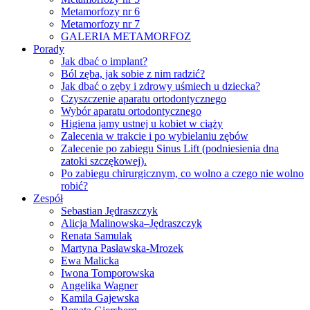
Metamorfozy nr 6
Metamorfozy nr 7
GALERIA METAMORFOZ
Porady
Jak dbać o implant?
Ból zęba, jak sobie z nim radzić?
Jak dbać o zęby i zdrowy uśmiech u dziecka?
Czyszczenie aparatu ortodontycznego
Wybór aparatu ortodontycznego
Higiena jamy ustnej u kobiet w ciąży
Zalecenia w trakcie i po wybielaniu zębów
Zalecenie po zabiegu Sinus Lift (podniesienia dna
zatoki szczękowej).
Po zabiegu chirurgicznym, co wolno a czego nie wolno
robić?
Zespół
Sebastian Jędraszczyk
Alicja Malinowska–Jędraszczyk
Renata Samulak
Martyna Pasławska-Mrozek
Ewa Malicka
Iwona Tomporowska
Angelika Wagner
Kamila Gajewska