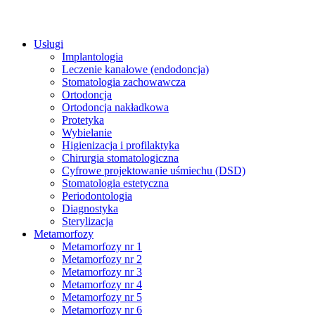
Usługi
Implantologia
Leczenie kanałowe (endodoncja)
Stomatologia zachowawcza
Ortodoncja
Ortodoncja nakładkowa
Protetyka
Wybielanie
Higienizacja i profilaktyka
Chirurgia stomatologiczna
Cyfrowe projektowanie uśmiechu (DSD)
Stomatologia estetyczna
Periodontologia
Diagnostyka
Sterylizacja
Metamorfozy
Metamorfozy nr 1
Metamorfozy nr 2
Metamorfozy nr 3
Metamorfozy nr 4
Metamorfozy nr 5
Metamorfozy nr 6