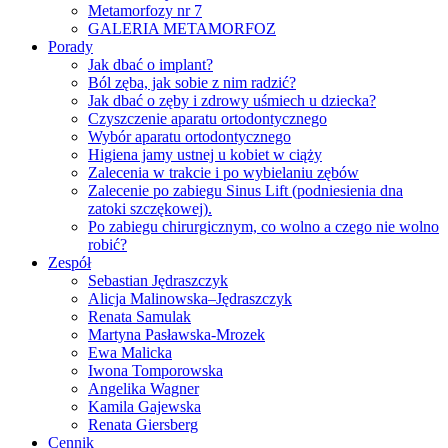
Metamorfozy nr 7
GALERIA METAMORFOZ
Porady
Jak dbać o implant?
Ból zęba, jak sobie z nim radzić?
Jak dbać o zęby i zdrowy uśmiech u dziecka?
Czyszczenie aparatu ortodontycznego
Wybór aparatu ortodontycznego
Higiena jamy ustnej u kobiet w ciąży
Zalecenia w trakcie i po wybielaniu zębów
Zalecenie po zabiegu Sinus Lift (podniesienia dna
zatoki szczękowej).
Po zabiegu chirurgicznym, co wolno a czego nie wolno
robić?
Zespół
Sebastian Jędraszczyk
Alicja Malinowska–Jędraszczyk
Renata Samulak
Martyna Pasławska-Mrozek
Ewa Malicka
Iwona Tomporowska
Angelika Wagner
Kamila Gajewska
Renata Giersberg
Cennik