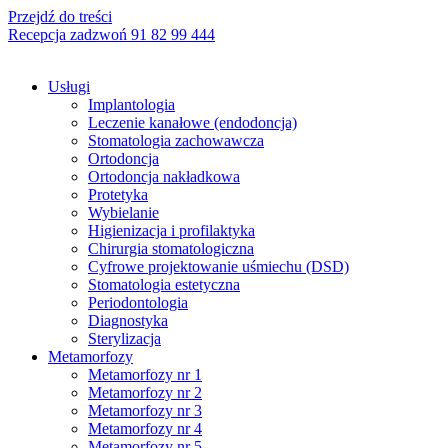
Przejdź do treści
Recepcja zadzwoń 91 82 99 444
Usługi
Implantologia
Leczenie kanałowe (endodoncja)
Stomatologia zachowawcza
Ortodoncja
Ortodoncja nakładkowa
Protetyka
Wybielanie
Higienizacja i profilaktyka
Chirurgia stomatologiczna
Cyfrowe projektowanie uśmiechu (DSD)
Stomatologia estetyczna
Periodontologia
Diagnostyka
Sterylizacja
Metamorfozy
Metamorfozy nr 1
Metamorfozy nr 2
Metamorfozy nr 3
Metamorfozy nr 4
Metamorfozy nr 5