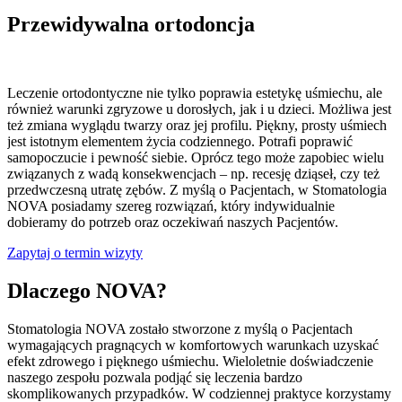
Przewidywalna ortodoncja
Leczenie ortodontyczne nie tylko poprawia estetykę uśmiechu, ale
również warunki zgryzowe u dorosłych, jak i u dzieci. Możliwa jest
też zmiana wyglądu twarzy oraz jej profilu. Piękny, prosty uśmiech
jest istotnym elementem życia codziennego. Potrafi poprawić
samopoczucie i pewność siebie. Oprócz tego może zapobiec wielu
związanych z wadą konsekwencjach – np. recesję dziąseł, czy też
przedwczesną utratę zębów. Z myślą o Pacjentach, w Stomatologia
NOVA posiadamy szereg rozwiązań, który indywidualnie
dobieramy do potrzeb oraz oczekiwań naszych Pacjentów.
Zapytaj o termin wizyty
Dlaczego NOVA?
Stomatologia NOVA zostało stworzone z myślą o Pacjentach
wymagających pragnących w komfortowych warunkach uzyskać
efekt zdrowego i pięknego uśmiechu. Wieloletnie doświadczenie
naszego zespołu pozwala podjąć się leczenia bardzo
skomplikowanych przypadków. W codziennej praktyce korzystamy