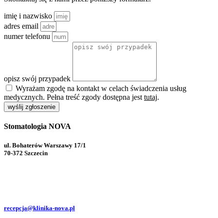
imię i nazwisko
adres email
numer telefonu
opisz swój przypadek
Wyrażam zgodę na kontakt w celach świadczenia usług
medycznych. Pełna treść zgody dostępna jest
tutaj
.
wyślij zgłoszenie
Stomatologia NOVA
ul. Bohaterów Warszawy 17/1
70-372 Szczecin
91 82 99 444
91 82 99 447
recepcja@klinika-nova.pl